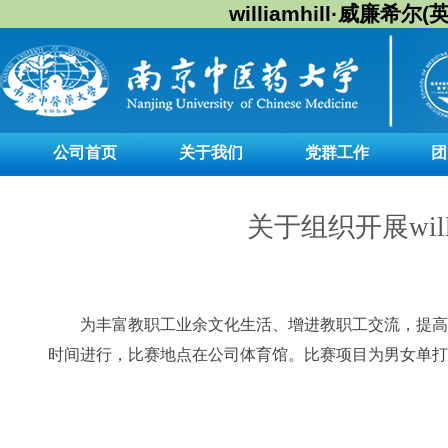
williamhill·威廉希尔(
公司首页
关于我们
党群工作
团
关于组织开展wi
为丰富教职工业余文化生活、增进教职工交流，提高教
时间进行，比赛地点在公司体育馆。比赛项目为男女单打