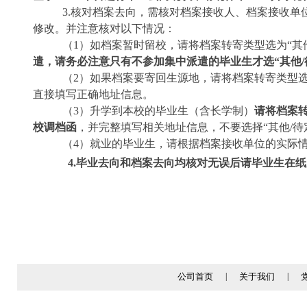
3.
核对
档案去向
，
需核对档案接收人、档案接收单
修改
。
并注意核对以下情况：
（
1
）如档案暂时留校，请将档案转寄类型选为
“
其
遣，请务必注意
只有不参加集中派遣
的毕业生才选
“
其他
/
（
2
）如果档案要寄回生源地，请将档案转寄类型
直接填写正确地址信息
。
（
3
）
升学到本校的毕业生（含长学制）
请将档案
校调档函
，并完整填写相关地址信息，不要选择
“
其他
/
待
（
4
）就业的毕业生，请根据档案接收单位的实际
4.
毕业去向和档案去向均核对无误后请毕业生在纸
公司首页
|
关于我们
|