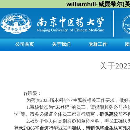
williamhill·威廉希尔(
公司首页
关于我们
党群工作
团
关于20
各班级：
为落实
2023
届本科毕业生离校相关工作要求，做好
1.
审核状态为
“
未登记
”
的员工，请提醒其务必前往
学
”
等。请务必保证全体员工都进行填写，
确保
离校前不
2.
核对
毕业去向类别名称和单位名称，需员工确认
登录
24365
平台进行毕业去向确认，请确保毕业生认可现